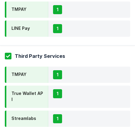
TMPAY
1
LINE Pay
1
Third Party Services
TMPAY
1
True Wallet AP
1
I
Streamlabs
1