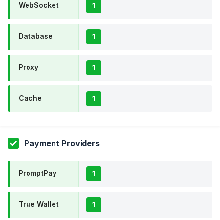
WebSocket
1
Database
1
Proxy
1
Cache
1
Payment Providers
PromptPay
1
True Wallet
1